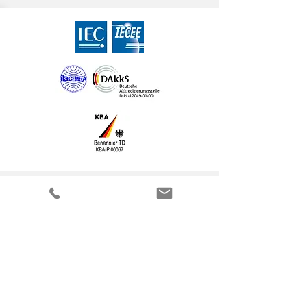
Kontakt
CEcert GmbH
Alter Holzhafen 19a
23966 Wismar (Germany)
Phone:
+49 3841 30305-0
Fax:
+49 3841 30305-18
Schreiben Sie uns eine E-Mail